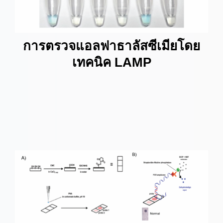
การตรวจแอลฟาธาลัสซีเมียโดย
เทคนิค LAMP