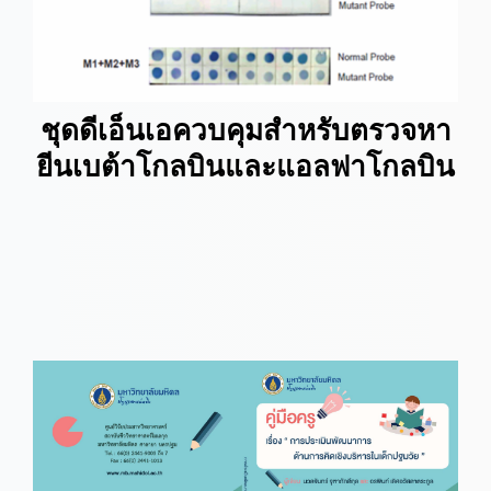
ชุดดีเอ็นเอควบคุมสำหรับตรวจหา
ยีนเบต้าโกลบินและแอลฟาโกลบิน