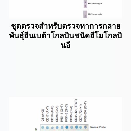
ชุดตรวจสำหรับตรวจหาการกลาย
พันธุ์ยีนเบต้าโกลบินชนิดฮีโมโกลบิ
นอี