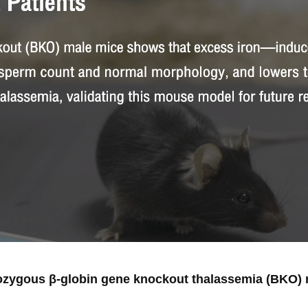
rozygous β-globin gene knockout thalassemia (BKO) m