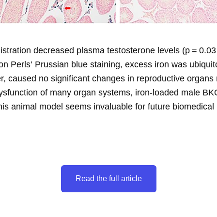
istration decreased plasma testosterone levels (p = 0.03 
Perls’ Prussian blue staining, excess iron was ubiquitous
er, caused no significant changes in reproductive organs
l dysfunction of many organ systems, iron-loaded male B
his animal model seems invaluable for future biomedical 
Read the full article