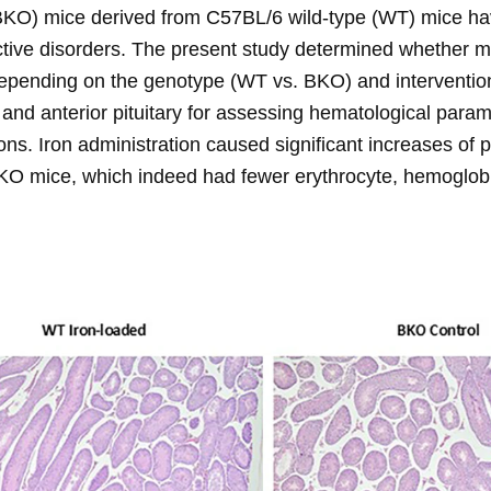
BKO) mice derived from C57BL/6 wild-type (WT) mice ha
uctive disorders. The present study determined whether 
pending on the genotype (WT vs. BKO) and intervention 
and anterior pituitary for assessing hematological parame
ions. Iron administration caused significant increases of 
 BKO mice, which indeed had fewer erythrocyte, hemoglobi