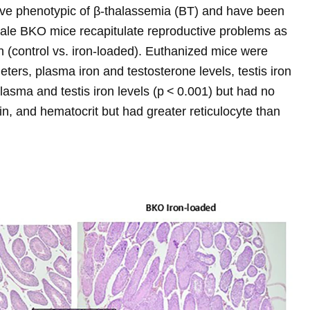
ve phenotypic of β-thalassemia (BT) and have been
male BKO mice recapitulate reproductive problems as
(control vs. iron-loaded). Euthanized mice were
ters, plasma iron and testosterone levels, testis iron
plasma and testis iron levels (p < 0.001) but had no
n, and hematocrit but had greater reticulocyte than