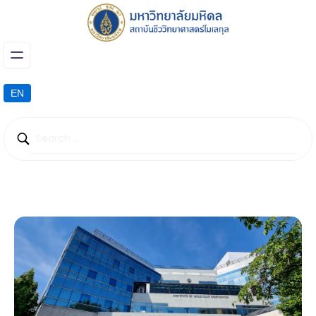
EN
วิสัยทัศน์ พันธกิจ และค่านิยม